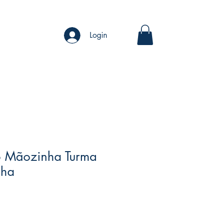
Login
o Mãozinha Turma
nha