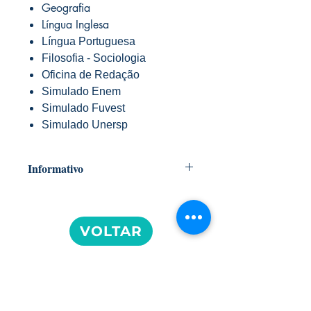
Geografia
Língua Inglesa
Língua Portuguesa
Filosofia - Sociologia
Oficina de Redação
Simulado Enem
Simulado Fuvest
Simulado Unersp
Informativo
Prezados Pais e/ou Responsáveis,
Gostaríamos de informar que os livros
VOLTAR
didáticos para o ano letivo de 2025
serão entregues diretamente aos alunos
no primeiro dia de aula. Assim,
Bazar 5 Estrelas
garantimos que todos os estudantes
tenham os materiais necessários desde
Av. Cel. Francisco Júlio César Alfieri,