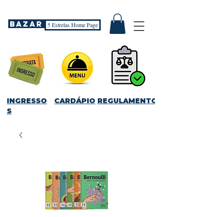
Bazar
5 Estrelas Home Page
INGRESSO
CARDÁPIO
REGULAMENTO
S