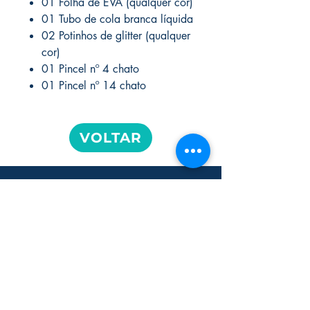
01 Folha de EVA (qualquer cor)
01 Tubo de cola branca líquida
02 Potinhos de glitter (qualquer
cor)
01 Pincel nº 4 chato
01 Pincel nº 14 chato
VOLTAR
Bazar 5 Estrelas
Av. Cel. Francisco Júlio César Alfieri,
345 - Jardim Prudência, São Paulo -
SP,
04651-000
CNPJ -
54.644.802
/0001-63