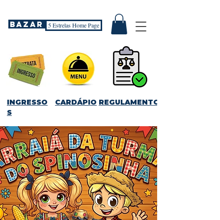
Bazar
5 Estrelas Home Page
INGRESSO
CARDÁPIO
REGULAMENTO
S