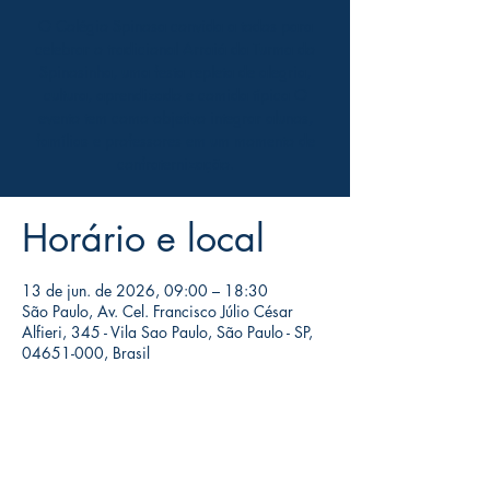
O Colégio Spinosa convida a todos para
celebrar o tradicional Arraiá da Turma do
Spinosinha, uma festa repleta de alegria,
cultura, aprendizado e comida típica O
evento tem como objetivo integrar alunos,
famílias e professores em um momento de
confraternização.
Horário e local
13 de jun. de 2026, 09:00 – 18:30
São Paulo, Av. Cel. Francisco Júlio César
Alfieri, 345 - Vila Sao Paulo, São Paulo - SP,
04651-000, Brasil